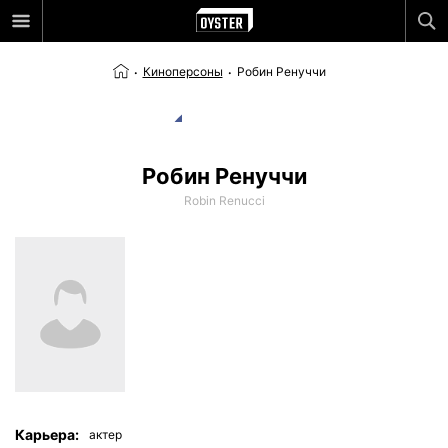
Киноперсоны
Робин Ренуччи
Робин Ренуччи
Robin Renucci
Карьера:
актер