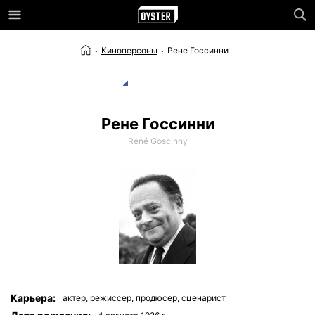
Киноперсоны
Рене Госсинни
Рене Госсинни
René Goscinny
Карьера:
актер,
режиссер,
продюсер,
сценарист