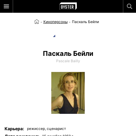
Киноперсоны
Паскаль Бейли
Паскаль Бейли
Pascale Bailly
Карьера:
режиссер,
сценарист