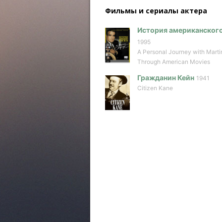
Фильмы и сериалы актера
История американского
1995
A Personal Journey with Mart
Through American Movies
Гражданин Кейн
1941
Citizen Kane