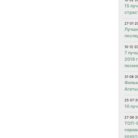
10⋅02⋅2
15 лу
страс
27⋅01⋅2
Лучши
после
10⋅12⋅2
7 луч
2018 
посмо
31⋅08⋅2
Фильм
Агаты
25⋅07⋅2
10 лу
27⋅06⋅2
ТОП-8
сериа
хохот