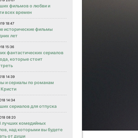
019 20:07
чших фильмов о любви и
ти всех времен
019 18:47
е исторические фильмы
дних лет
018 15:36
ших фантастических сериалов
года, которые стоит
треть
018 14:39
ы и сериалы по романам
 Кристи
018 14:34
чших сериалов для отпуска
018 08:20
 лучших комедийных
лов, над которыми вы будете
ать от души