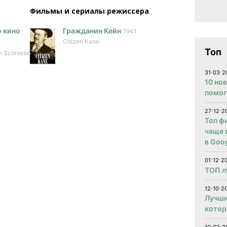
Фильмы и сериалы режисcера
 кино
Гражданин Кейн
1941
Citizen Kane
Топ
in Scorsese
31⋅03⋅2
10 но
помог
27⋅12⋅2
Топ ф
чаще 
в Goog
01⋅12⋅2
ТОП л
12⋅10⋅20
Лучши
котор