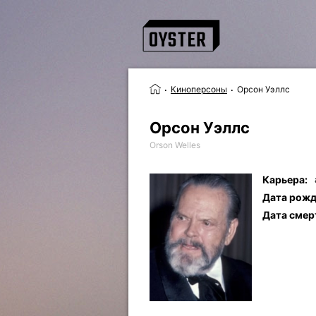
Киноперсоны
Орсон Уэллс
Орсон Уэллс
Orson Welles
Карьера:
Дата рожд
Дата смер