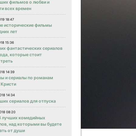
чших фильмов о любви и
ти всех времен
019 18:47
е исторические фильмы
дних лет
018 15:36
ших фантастических сериалов
года, которые стоит
треть
018 14:39
ы и сериалы по романам
 Кристи
018 14:34
чших сериалов для отпуска
018 08:20
 лучших комедийных
лов, над которыми вы будете
ать от души