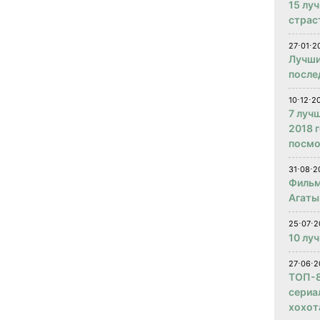
15 лу
страс
27⋅01⋅2
Лучши
после
10⋅12⋅2
7 луч
2018 
посмо
31⋅08⋅2
Фильм
Агаты
25⋅07⋅2
10 лу
27⋅06⋅2
ТОП-8
сериа
хохот