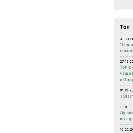
8
Топ
31⋅03⋅2
10 но
помог
27⋅12⋅2
Топ ф
чаще 
в Goog
01⋅12⋅2
ТОП л
12⋅10⋅20
Лучши
котор
10⋅02⋅2