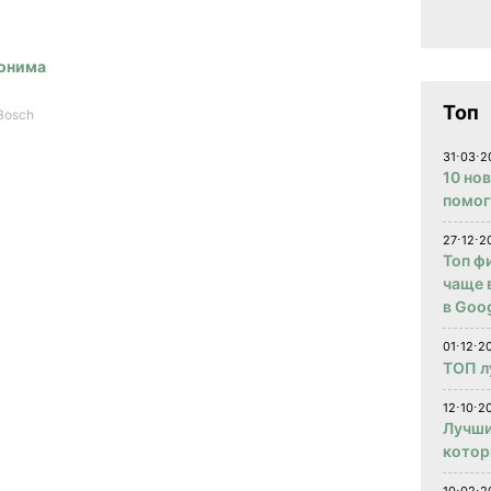
ронима
Топ
 Bosch
31⋅03⋅2
10 но
помог
27⋅12⋅2
Топ ф
чаще 
в Goog
01⋅12⋅2
ТОП л
12⋅10⋅20
Лучши
котор