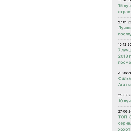
10⋅02⋅2
15 лу
страс
27⋅01⋅2
Лучши
после
10⋅12⋅2
7 луч
2018 
посмо
31⋅08⋅2
Фильм
Агаты
25⋅07⋅2
10 лу
27⋅06⋅2
ТОП-8
сериа
хохот