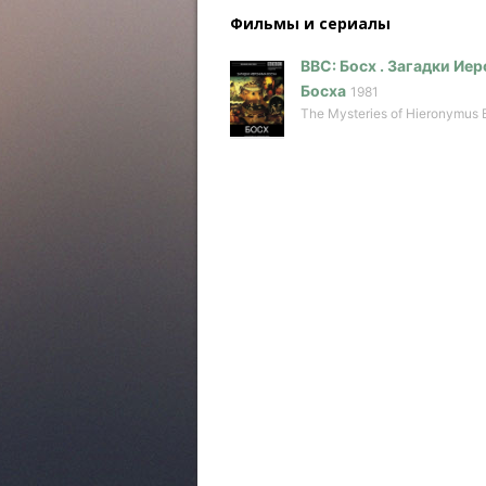
Фильмы и сериалы
BBC: Босх . Загадки Ие
Босха
1981
The Mysteries of Hieronymus