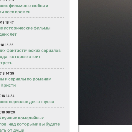
019 20:07
чших фильмов о любви и
ти всех времен
019 18:47
е исторические фильмы
дних лет
018 15:36
ших фантастических сериалов
года, которые стоит
треть
018 14:39
ы и сериалы по романам
 Кристи
018 14:34
чших сериалов для отпуска
018 08:20
 лучших комедийных
лов, над которыми вы будете
ать от души