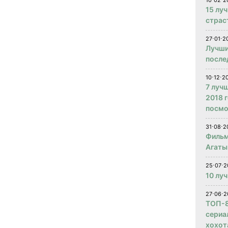
10⋅02⋅2
15 лу
страс
27⋅01⋅2
Лучши
после
10⋅12⋅2
7 луч
2018 
посмо
31⋅08⋅2
Фильм
Агаты
25⋅07⋅2
10 лу
27⋅06⋅2
ТОП-8
сериа
хохот