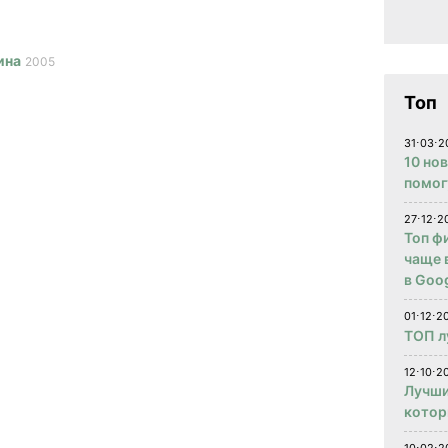
ина
2005
Топ
31⋅03⋅2
10 но
помог
27⋅12⋅2
Топ ф
чаще 
в Goog
01⋅12⋅2
ТОП л
12⋅10⋅20
Лучши
котор