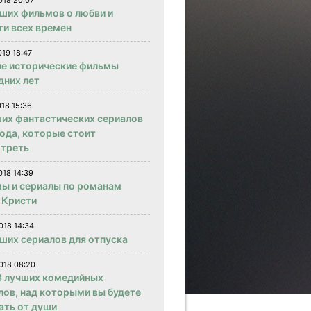
019 20:07
чших фильмов о любви и
ти всех времен
019 18:47
е исторические фильмы
дних лет
018 15:36
ших фантастических сериалов
года, которые стоит
треть
018 14:39
ы и сериалы по романам
 Кристи
018 14:34
чших сериалов для отпуска
018 08:20
 лучших комедийных
лов, над которыми вы будете
ать от души