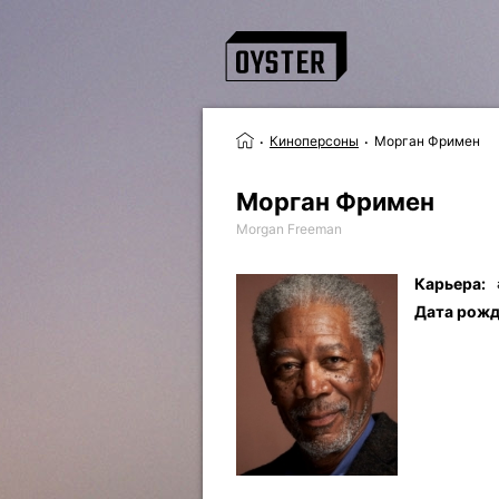
Киноперсоны
Морган Фримен
Морган Фримен
Morgan Freeman
Карьера:
Дата рожд