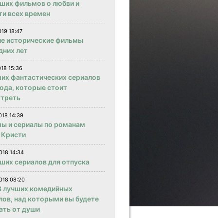
чших фильмов о любви и
ти всех времен
019 18:47
е исторические фильмы
дних лет
018 15:36
ших фантастических сериалов
года, которые стоит
треть
018 14:39
ы и сериалы по романам
 Кристи
018 14:34
чших сериалов для отпуска
018 08:20
 лучших комедийных
лов, над которыми вы будете
ать от души