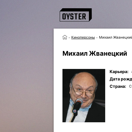
Киноперсоны
Михаил Жванецки
Михаил Жванецкий
Карьера:
Дата рожд
Страна:
С