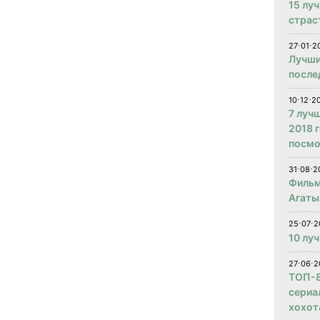
15 лу
страс
27⋅01⋅2
Лучши
после
10⋅12⋅2
7 луч
2018 
посмо
31⋅08⋅2
Фильм
Агаты
25⋅07⋅2
10 лу
27⋅06⋅2
ТОП-8
сериа
хохот