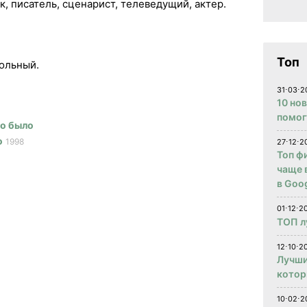
к, писатель, сценарист, телеведущий, актер.
Топ
вольный.
31⋅03⋅2
10 но
помог
то было
о
1998
27⋅12⋅2
Топ ф
чаще 
в Goog
01⋅12⋅2
ТОП л
12⋅10⋅20
Лучши
котор
10⋅02⋅2