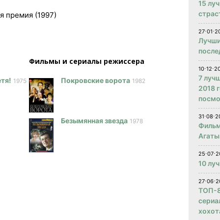
15 лу
страс
я премия (1997)
27⋅01⋅2
Лучши
после
Фильмы и сериалы режисcера
10⋅12⋅2
7 луч
етя!
Покровские ворота
1975
1982
2018 
посмо
31⋅08⋅2
Безымянная звезда
1978
Фильм
Агаты
25⋅07⋅2
10 лу
27⋅06⋅2
ТОП-8
сериа
хохот