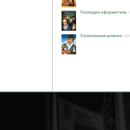
Господин оформитель
1
Соломенная шляпка
197