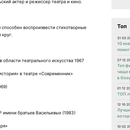
ьский актер и режиссер театра и кино.
Топ
а я способен воспроизвести стихотворные
 круг.
31⋅03⋅2
10 но
помог
 области театрального искусства 1967
27⋅12⋅2
Топ ф
чаще 
история» в театре «Современник»
в Goog
69)
01⋅12⋅2
ТОП л
12⋅10⋅20
Лучши
 имени братьев Васильевых (1983)
котор
бря»
10⋅02⋅2