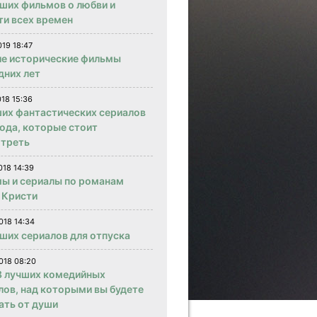
чших фильмов о любви и
ти всех времен
019 18:47
е исторические фильмы
дних лет
018 15:36
ших фантастических сериалов
года, которые стоит
треть
018 14:39
ы и сериалы по романам
 Кристи
018 14:34
чших сериалов для отпуска
018 08:20
 лучших комедийных
лов, над которыми вы будете
ать от души