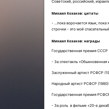
Советский, российский, израил
Михаил Козаков: цитаты
- ...пока ворочается язык, пок
строчки - это мой спасательный
Михаил Козаков: награды
Государственная премия СССР в
- За спектакль «Обыкновенная 
Заслуженный артист РСФСР (19
Народный артист РСФСР (1980)
Государственная премия РСФСР
- За роль в фильме «20-е дека