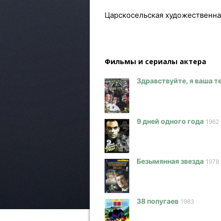
Царскосельская художественна
Фильмы и сериалы актера
Здравствуйте, я ваша т
9 дней одного года
1962
Безымянная звезда
1978
38 попугаев
1983