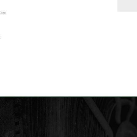
988
4