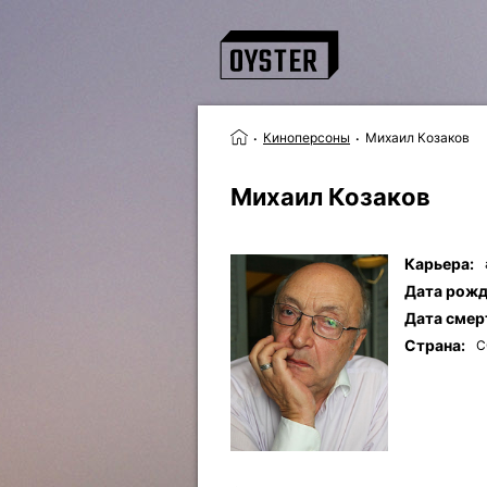
Киноперсоны
Михаил Козаков
Михаил Козаков
Карьера:
Дата рожд
Дата смер
Страна:
С