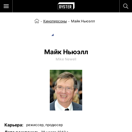
Киноперсоны
Майк Ньюэлл
Майк Ньюэлл
Mike Newell
Карьера:
режиссер,
продюсер