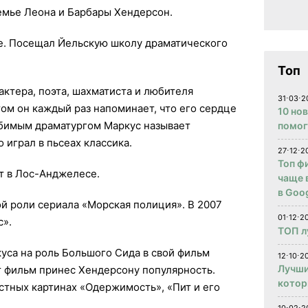
семье Леона и Барбары Хендерсон.
е. Посещал Йельскую школу драматического
Топ
актера, поэта, шахматиста и любителя
31⋅03⋅2
том он каждый раз напоминает, что его сердце
10 но
бимым драматургом Маркус называет
помог
 играл в пьсеах классика.
27⋅12⋅2
Топ ф
ет в Лос-Анджелесе.
чаще 
в Goog
й роли сериала «Морская полиция». В 2007
01⋅12⋅2
с».
ТОП л
уса на роль Большого Сида в свой фильм
12⋅10⋅20
Лучши
 фильм принес Хендерсону популярность.
котор
стных картинах «Одержимость», «Пит и его