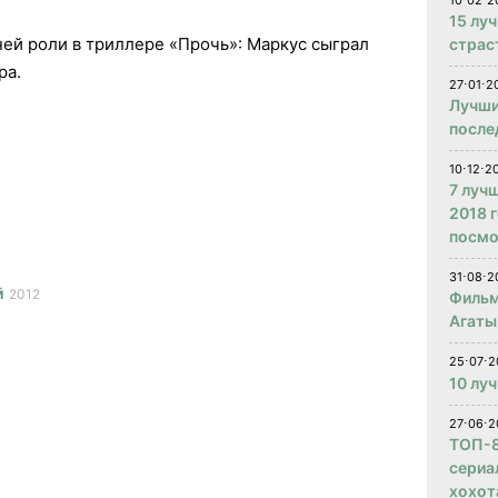
10⋅02⋅2
15 лу
ней роли в триллере «Прочь»: Маркус сыграл
страс
ра.
27⋅01⋅2
Лучши
после
10⋅12⋅2
7 луч
2018 
посмо
31⋅08⋅2
й
2012
Фильм
Агаты
25⋅07⋅2
10 лу
27⋅06⋅2
ТОП-8
сериа
хохот