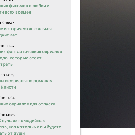
019 20:07
чших фильмов о любви и
ти всех времен
019 18:47
е исторические фильмы
дних лет
018 15:36
ших фантастических сериалов
года, которые стоит
треть
018 14:39
ы и сериалы по романам
 Кристи
018 14:34
чших сериалов для отпуска
018 08:20
 лучших комедийных
лов, над которыми вы будете
ать от души