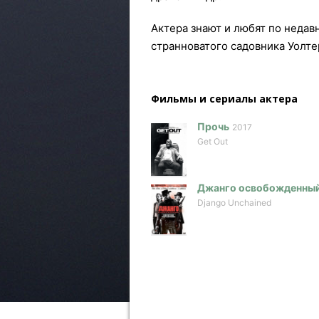
Актера знают и любят по недав
странноватого садовника Уолте
Фильмы и сериалы актера
Прочь
2017
Get Out
Джанго освобожденны
Django Unchained