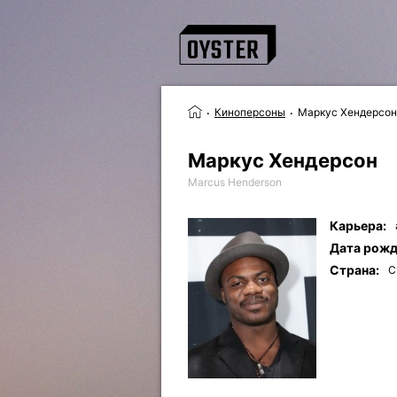
Киноперсоны
Маркус Хендерсон
Маркус Хендерсон
Marcus Henderson
Карьера:
Дата рожд
Страна:
С