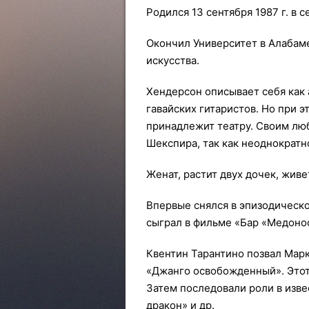
Родился 13 сентября 1987 г. в 
Окончил Университет в Алабам
искусства.
Хендерсон описывает себя как 
гавайских гитаристов. Но при э
принадлежит театру. Своим лю
Шекспира, так как неоднократно
Женат, растит двух дочек, жив
Впервые снялся в эпизодическо
сыграл в фильме «Бар «Медоно
Квентин Тарантино позвал Марк
«Джанго освобожденный». Этот
Затем последовали роли в изве
дракон» и др.