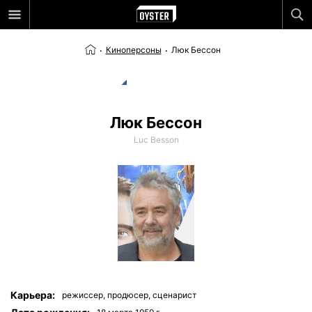
Киноперсоны
Люк Бессон
Люк Бессон
Luc Besson
Карьера:
режиссер,
продюсер,
сценарист