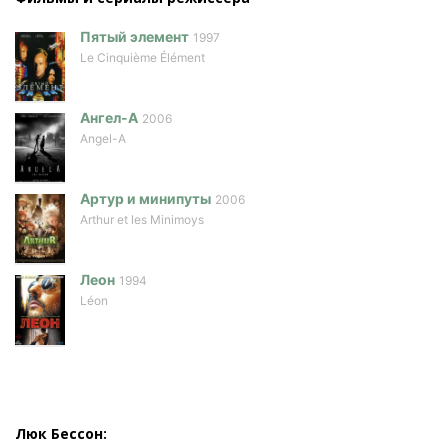
Пятый элемент
1997
Le Cinquième Élément
Ангел-А
2006
Angel-A
Артур и минипуты
2006
Arthur et les Minimoys
Леон
1994
Léon
Люк Бессон: