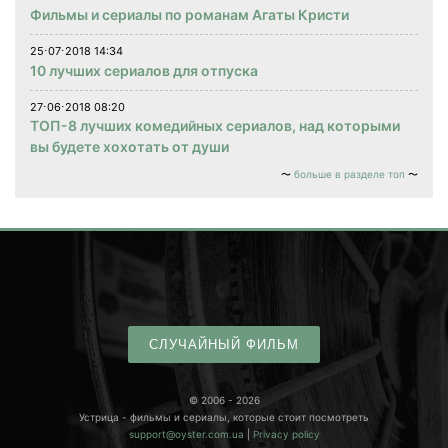
Фильмы и сериалы по романам Агаты Кристи
25⋅07⋅2018 14:34
10 лучших сериалов для отпуска
27⋅06⋅2018 08:20
ТОП-8 лучших комедийных сериалов, над которыми
вы будете хохотать от души
больше в разделе топ
СЛУЧАЙНЫЙ ФИЛЬМ
© 2006 - 2026
Устрица - фильмы и сериалы, которые стоит посмотреть
support@oyster.com.ua
|
Privacy policy