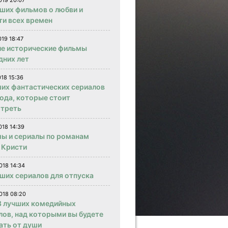
019 20:07
чших фильмов о любви и
ти всех времен
019 18:47
е исторические фильмы
дних лет
018 15:36
ших фантастических сериалов
года, которые стоит
треть
018 14:39
ы и сериалы по романам
 Кристи
018 14:34
чших сериалов для отпуска
018 08:20
 лучших комедийных
лов, над которыми вы будете
ать от души