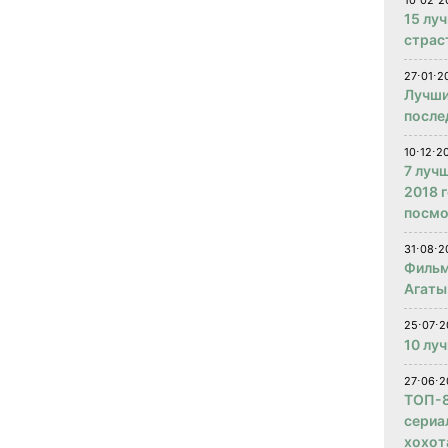
10⋅02⋅2
15 лу
страс
27⋅01⋅2
Лучши
после
10⋅12⋅2
7 луч
2018 
посмо
31⋅08⋅2
Фильм
Агаты
25⋅07⋅2
10 лу
27⋅06⋅2
ТОП-8
сериа
хохот