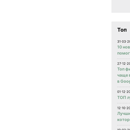
Топ
31⋅03⋅2
10 но
помог
27⋅12⋅2
Топ ф
чаще 
в Goog
01⋅12⋅2
ТОП л
12⋅10⋅20
Лучши
котор