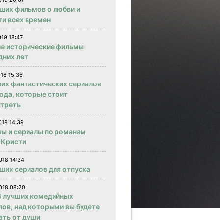
019 20:07
чших фильмов о любви и
ти всех времен
019 18:47
е исторические фильмы
дних лет
018 15:36
ших фантастических сериалов
года, которые стоит
треть
018 14:39
ы и сериалы по романам
 Кристи
018 14:34
чших сериалов для отпуска
018 08:20
 лучших комедийных
лов, над которыми вы будете
ать от души