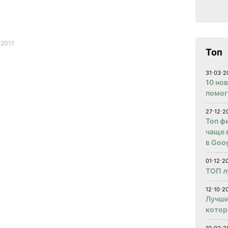
2011
Топ
31⋅03⋅2
10 но
помог
27⋅12⋅2
Топ ф
чаще 
в Goog
01⋅12⋅2
ТОП л
12⋅10⋅20
Лучши
котор