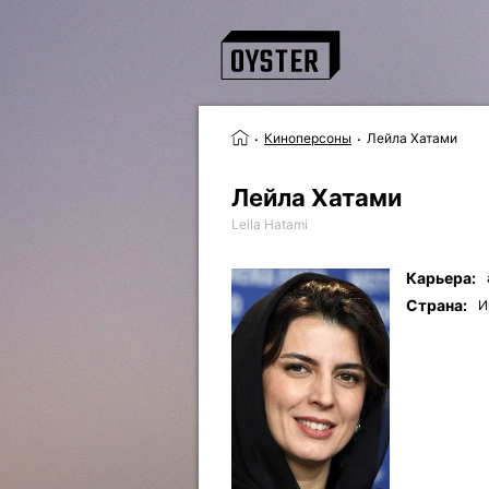
Киноперсоны
Лейла Хатами
Лейла Хатами
Leila Hatami
Карьера:
Страна:
И