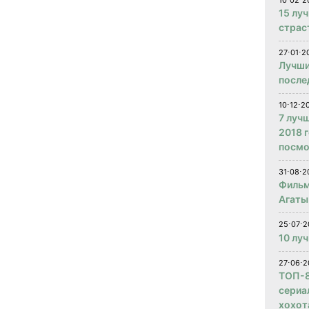
10⋅02⋅2
15 лу
страс
27⋅01⋅2
Лучши
после
10⋅12⋅2
7 луч
2018 
посмо
31⋅08⋅2
Фильм
Агаты
25⋅07⋅2
10 лу
27⋅06⋅2
ТОП-8
сериа
хохот