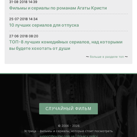
31⋅08⋅2018 14:39
Фильмы и сериалы по романам Агаты Кристи
25⋅07⋅2018 14:34
10 лучших сериалов для отпуска
27⋅06⋅2018 08:20
ТОП-8 лучших комедийных сериалов, над которыми
вы будете хохотать от души
больше в разделе топ
СЛУЧАЙНЫЙ ФИЛЬМ
© 2006 - 2026
Устрица - фильмы и сериалы, которые стоит посмотреть
support@oyster.com.ua
|
Privacy policy