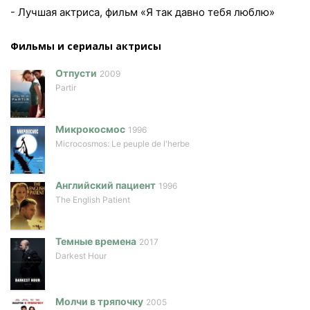
- Лучшая актриса, фильм «Я так давно тебя люблю»
Фильмы и сериалы актриcы
Отпусти
2009
Partir
Микрокосмос
1996
Microcosmos: Le peuple de l'herbe
Английский пациент
1996
The English Patient
Темные времена
2017
Darkest Hour
Молчи в тряпочку
2005