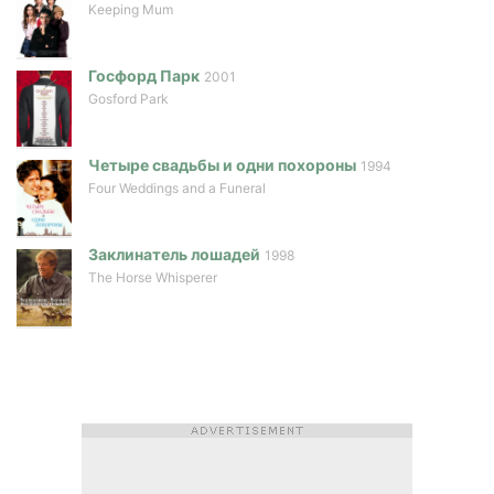
Keeping Mum
Госфорд Парк
2001
Gosford Park
Четыре свадьбы и одни похороны
1994
Four Weddings and a Funeral
Заклинатель лошадей
1998
The Horse Whisperer