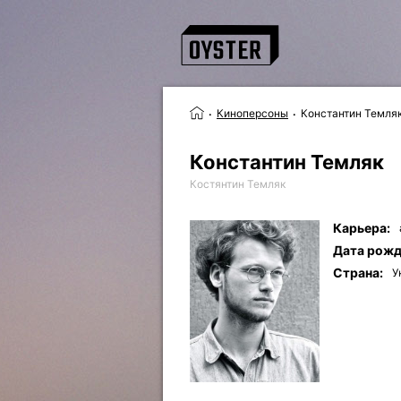
Киноперсоны
Константин Темля
Константин Темляк
Костянтин Темляк
Карьера:
Дата рожд
Страна:
У