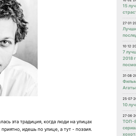
10⋅02⋅2
15 лу
страс
27⋅01⋅2
Лучши
после
10⋅12⋅2
7 луч
2018 
посмо
31⋅08⋅2
Фильм
Агаты
25⋅07⋅2
10 лу
27⋅06⋅2
ТОП-8
лась эта традиция, когда люди на улицах
сериа
 приятно, идешь по улице, а тут - поэзия.
хохот