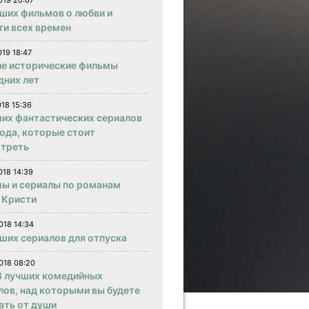
019 20:07
чших фильмов о любви и
ти всех времен
019 18:47
е исторические фильмы
дних лет
018 15:36
ших фантастических сериалов
года, которые стоит
треть
018 14:39
ы и сериалы по романам
 Кристи
018 14:34
чших сериалов для отпуска
018 08:20
 лучших комедийных
лов, над которыми вы будете
ать от души