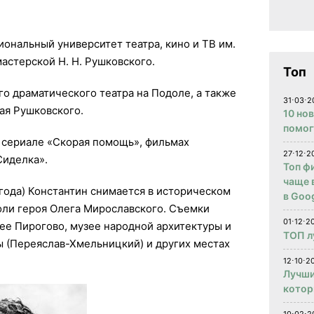
иональный университет театра, кино и ТВ им.
мастерской Н. Н. Рушковского.
Топ
о драматического театра на Подоле, а также
31⋅03⋅2
ая Рушковского.
10 но
помог
, сериале «Скорая помощь», фильмах
27⋅12⋅2
Сиделка».
Топ ф
чаще 
 года) Константин снимается в историческом
в Goog
оли героя Олега Мирославского. Съемки
01⋅12⋅2
зее Пирогово, музее народной архитектуры и
ТОП л
(Переяслав-Хмельницкий) и других местах
12⋅10⋅20
Лучши
котор