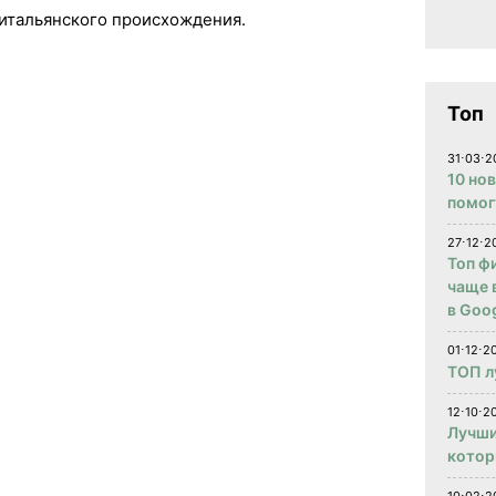
итальянского происхождения.
Топ
31⋅03⋅2
10 но
помог
27⋅12⋅2
Топ ф
чаще 
в Goog
01⋅12⋅2
ТОП л
12⋅10⋅20
Лучши
котор