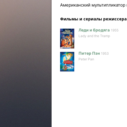
Американский мультипликатор 
Фильмы и сериалы режисcера
Леди и бродяга
1955
Lady and the Tramp
Питер Пэн
1953
Peter Pan