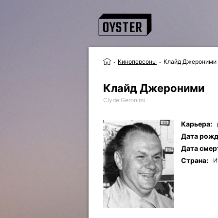
Киноперсоны
Клайд Джероними
Клайд Джероними
Clyde Geronimi
Карьера:
Дата рожд
Дата смер
Страна:
И