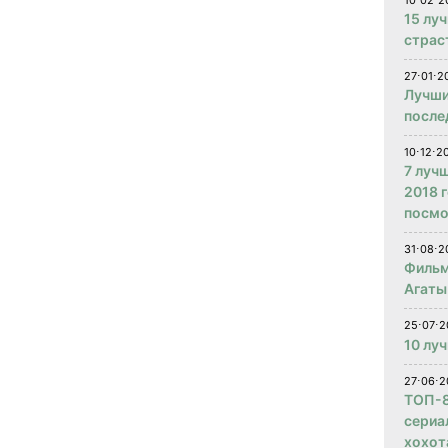
10⋅02⋅2
15 лу
страс
27⋅01⋅2
Лучши
после
10⋅12⋅2
7 луч
2018 
посмо
31⋅08⋅2
Фильм
Агаты
25⋅07⋅2
10 лу
27⋅06⋅2
ТОП-8
сериа
хохот