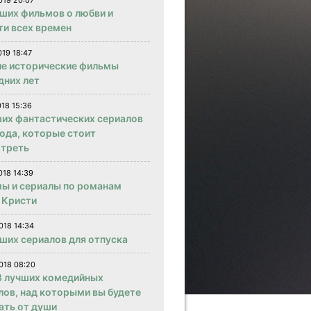
019 20:07
чших фильмов о любви и
ти всех времен
019 18:47
е исторические фильмы
дних лет
018 15:36
ших фантастических сериалов
года, которые стоит
треть
018 14:39
ы и сериалы по романам
 Кристи
018 14:34
чших сериалов для отпуска
018 08:20
 лучших комедийных
лов, над которыми вы будете
ать от души