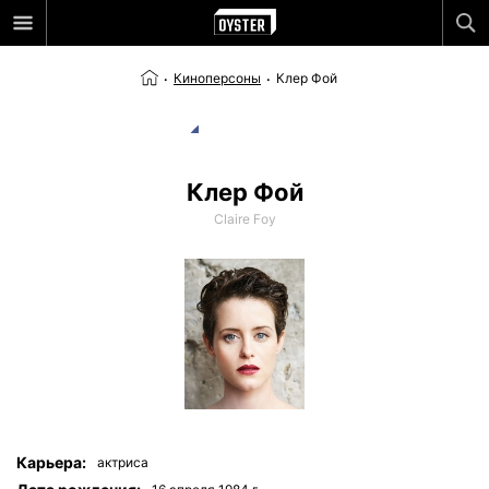
Киноперсоны
Клер Фой
Клер Фой
Claire Foy
Карьера:
актриса