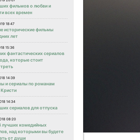
019 20:07
чших фильмов о любви и
ти всех времен
019 18:47
е исторические фильмы
дних лет
018 15:36
ших фантастических сериалов
года, которые стоит
треть
018 14:39
ы и сериалы по романам
 Кристи
018 14:34
чших сериалов для отпуска
018 08:20
 лучших комедийных
лов, над которыми вы будете
ать от души