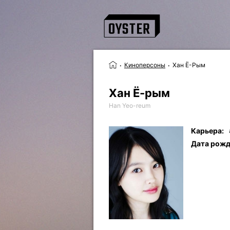
Киноперсоны
Хан Ё-Рым
Хан Ё-рым
Han Yeo-reum
Карьера:
Дата рожд