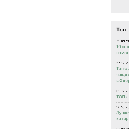
Топ
31⋅03⋅2
10 но
помог
27⋅12⋅2
Топ ф
чаще 
в Goog
01⋅12⋅2
ТОП л
12⋅10⋅20
Лучши
котор