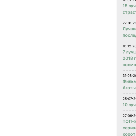
10⋅02⋅2
15 лу
страс
27⋅01⋅2
Лучши
после
10⋅12⋅2
7 луч
2018 
посмо
31⋅08⋅2
Фильм
Агаты
25⋅07⋅2
10 лу
27⋅06⋅2
ТОП-8
сериа
хохот