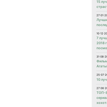
15 лу
страс
27⋅01⋅2
Лучши
после
10⋅12⋅2
7 луч
2018 
посмо
31⋅08⋅2
Фильм
Агаты
25⋅07⋅2
10 лу
27⋅06⋅2
ТОП-8
сериа
хохот