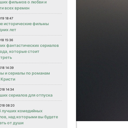
чших фильмов о любви и
ти всех времен
019 18:47
е исторические фильмы
дних лет
018 15:36
ших фантастических сериалов
года, которые стоит
треть
018 14:39
ы и сериалы по романам
 Кристи
018 14:34
чших сериалов для отпуска
018 08:20
 лучших комедийных
лов, над которыми вы будете
ать от души