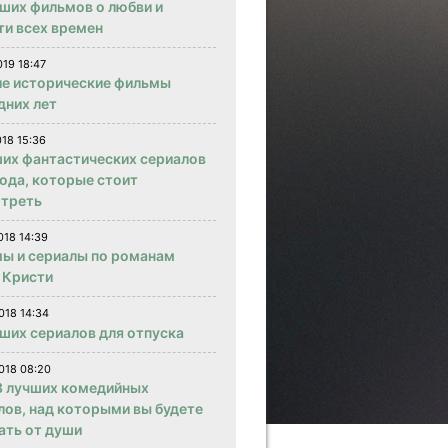
чших фильмов о любви и
ти всех времен
019 18:47
е исторические фильмы
дних лет
018 15:36
ших фантастических сериалов
года, которые стоит
треть
018 14:39
ы и сериалы по романам
 Кристи
018 14:34
чших сериалов для отпуска
018 08:20
 лучших комедийных
лов, над которыми вы будете
ать от души