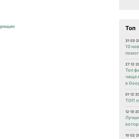
прещен
Топ
31⋅03⋅2
10 но
помог
27⋅12⋅2
Топ ф
чаще 
в Goog
01⋅12⋅2
ТОП л
12⋅10⋅20
Лучши
котор
10⋅02⋅2