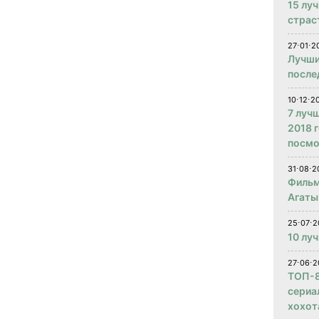
15 лу
страс
27⋅01⋅2
Лучши
после
10⋅12⋅2
7 луч
2018 
посмо
31⋅08⋅2
Фильм
Агаты
25⋅07⋅2
10 лу
27⋅06⋅2
ТОП-8
сериа
хохот