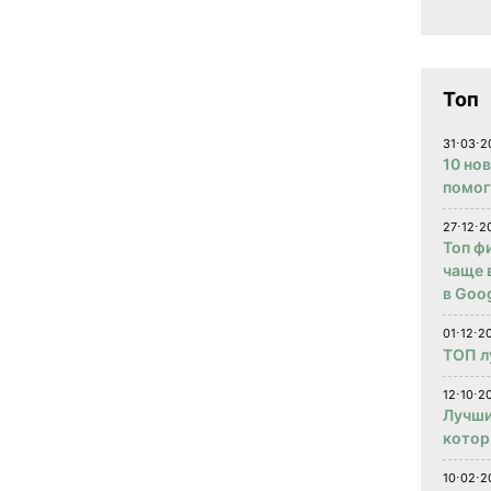
Топ
31⋅03⋅2
10 но
помог
27⋅12⋅2
Топ ф
чаще 
в Goog
01⋅12⋅2
ТОП л
12⋅10⋅20
Лучши
котор
10⋅02⋅2