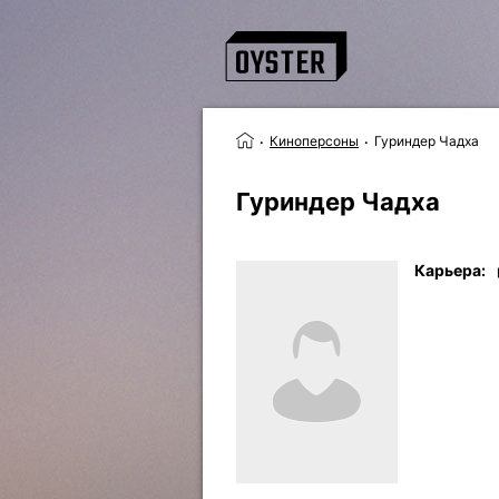
Киноперсоны
Гуриндер Чадха
Гуриндер Чадха
Карьера: