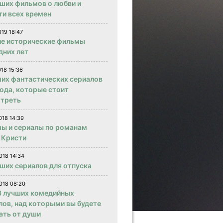
чших фильмов о любви и
ти всех времен
019 18:47
е исторические фильмы
дних лет
018 15:36
ших фантастических сериалов
года, которые стоит
треть
018 14:39
ы и сериалы по романам
 Кристи
018 14:34
чших сериалов для отпуска
018 08:20
 лучших комедийных
лов, над которыми вы будете
ать от души