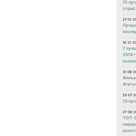
15 лу
страс
27⋅01⋅2
Лучши
после
10⋅12⋅2
7 луч
2018 
посмо
31⋅08⋅2
Фильм
Агаты
25⋅07⋅2
10 лу
27⋅06⋅2
ТОП-8
сериа
хохот