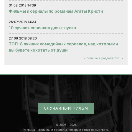
31⋅08⋅2018 14:39
Фильмы и сериалы по романам Агаты Кристи
25⋅07⋅2018 14:34
10 лучших сериалов для отпуска
27⋅06⋅2018 08:20
ТОП-8 лучших комедийных сериалов, над которыми
вы будете хохотать от души
больше в разделе топ
СЛУЧАЙНЫЙ ФИЛЬМ
© 2006 - 2026
Устрица - фильмы и сериалы, которые стоит посмотреть