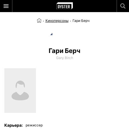
Киноперсоны
Гари Берч
Гари Берч
Gary Birch
Карьера:
режиссер