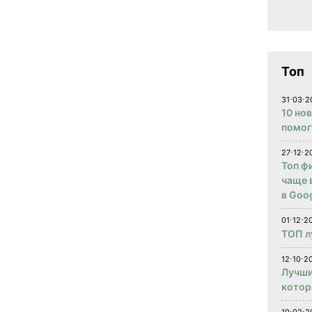
4
Топ
31⋅03⋅2
10 но
помог
27⋅12⋅2
Топ ф
чаще 
в Goog
01⋅12⋅2
ТОП л
12⋅10⋅20
Лучши
котор