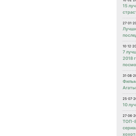
10⋅02⋅2
15 лу
страс
27⋅01⋅2
Лучши
после
10⋅12⋅2
7 луч
2018 
посмо
31⋅08⋅2
Фильм
Агаты
25⋅07⋅2
10 лу
27⋅06⋅2
ТОП-8
сериа
хохот