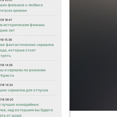
019 20:07
чших фильмов о любви и
ти всех времен
019 18:47
е исторические фильмы
дних лет
018 15:36
ших фантастических сериалов
года, которые стоит
треть
018 14:39
ы и сериалы по романам
 Кристи
018 14:34
чших сериалов для отпуска
018 08:20
 лучших комедийных
лов, над которыми вы будете
ать от души