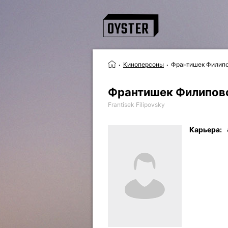
Киноперсоны
Франтишек Филип
Франтишек Филипов
Frantisek Filipovsky
Карьера: