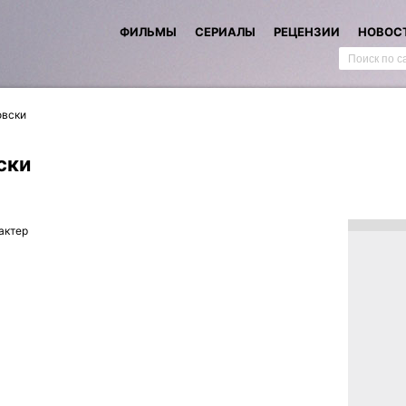
ФИЛЬМЫ
СЕРИАЛЫ
РЕЦЕНЗИИ
НОВОС
овски
ски
актер