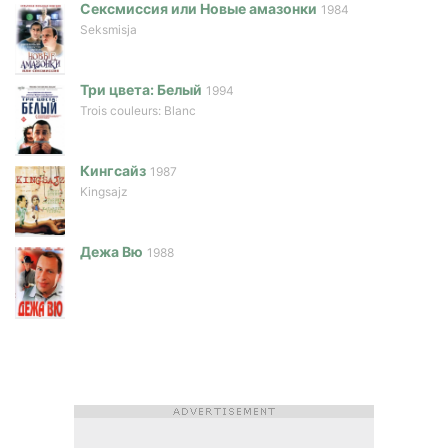
Сексмиссия или Новые амазонки
1984
Seksmisja
Три цвета: Белый
1994
Trois couleurs: Blanc
Кингсайз
1987
Kingsajz
Дежа Вю
1988