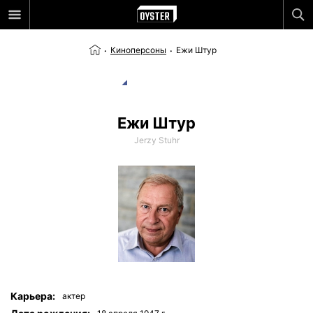
Киноперсоны
Ежи Штур
Ежи Штур
Jerzy Stuhr
Карьера:
актер