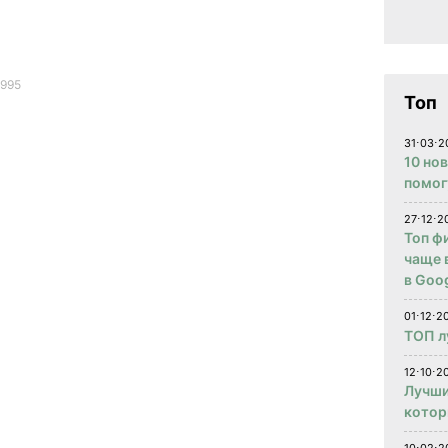
1995
Топ
31⋅03⋅2
10 но
помог
27⋅12⋅2
Топ ф
чаще 
в Goog
01⋅12⋅2
ТОП л
12⋅10⋅20
Лучши
котор