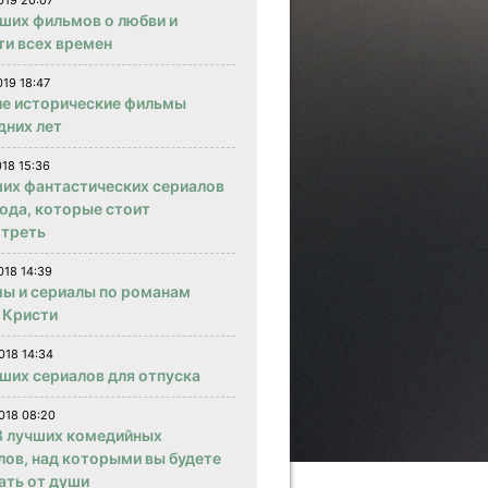
019 20:07
чших фильмов о любви и
ти всех времен
019 18:47
е исторические фильмы
дних лет
018 15:36
ших фантастических сериалов
года, которые стоит
треть
018 14:39
ы и сериалы по романам
 Кристи
018 14:34
чших сериалов для отпуска
018 08:20
 лучших комедийных
лов, над которыми вы будете
ать от души