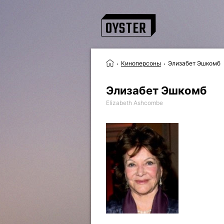
Киноперсоны
Элизабет Эшкомб
Элизабет Эшкомб
Elizabeth Ashcombe