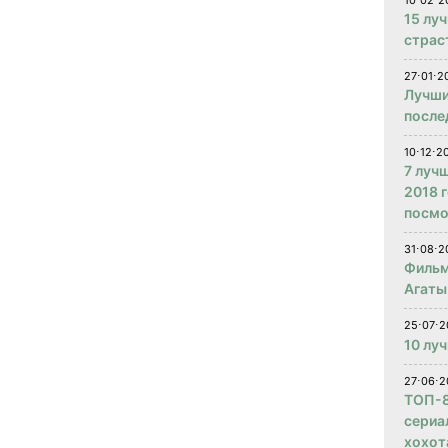
10⋅02⋅2
15 лу
страс
27⋅01⋅2
Лучши
после
10⋅12⋅2
7 луч
2018 
посмо
31⋅08⋅2
Фильм
Агаты
25⋅07⋅2
10 лу
27⋅06⋅2
ТОП-8
сериа
хохот