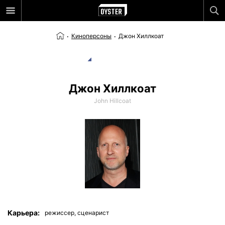
Киноперсоны
Джон Хиллкоат
Джон Хиллкоат
John Hillcoat
Карьера:
режиссер,
сценарист