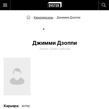
Киноперсоны
Джимми Дзоппи
Джимми Дзоппи
James Carter Cathcart
Карьера:
актер