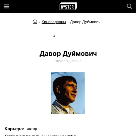
Киноперсоны
Давор Дуймович
Давор Дуймович
Davor Dujmovic
Карьера:
актер