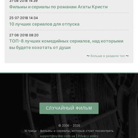
31⋅08⋅2018 14:39
Фильмы и сериалы по романам Агаты Кристи
25⋅07⋅2018 14:34
10 лучших сериалов для отпуска
27⋅06⋅2018 08:20
ТОП-8 лучших комедийных сериалов, над которыми
вы будете хохотать от души
больше в разделе топ
СЛУЧАЙНЫЙ ФИЛЬМ
© 2006 - 2026
Устрица - фильмы и сериалы, которые стоит посмотреть
support@oyster.com.ua
|
Privacy policy