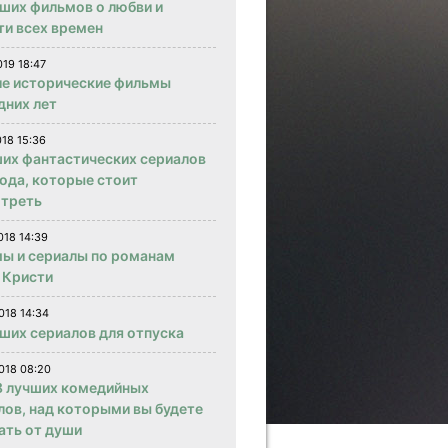
чших фильмов о любви и
ти всех времен
019 18:47
е исторические фильмы
дних лет
018 15:36
ших фантастических сериалов
года, которые стоит
треть
018 14:39
ы и сериалы по романам
 Кристи
018 14:34
чших сериалов для отпуска
018 08:20
 лучших комедийных
лов, над которыми вы будете
ать от души