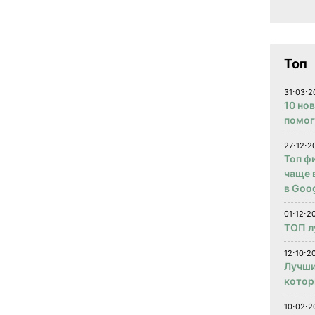
Топ
31⋅03⋅2
10 но
помог
27⋅12⋅2
Топ ф
чаще 
в Goog
01⋅12⋅2
ТОП л
12⋅10⋅20
Лучши
котор
10⋅02⋅2