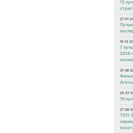
15 лу
страс
27⋅01⋅2
Лучши
после
10⋅12⋅2
7 луч
2018 
посмо
31⋅08⋅2
Фильм
Агаты
25⋅07⋅2
10 лу
27⋅06⋅2
ТОП-8
сериа
хохот