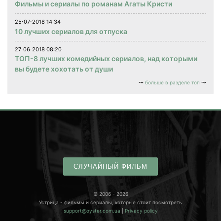
Фильмы и сериалы по романам Агаты Кристи
25⋅07⋅2018 14:34
10 лучших сериалов для отпуска
27⋅06⋅2018 08:20
ТОП-8 лучших комедийных сериалов, над которыми
вы будете хохотать от души
больше в разделе топ
СЛУЧАЙНЫЙ ФИЛЬМ
© 2006 - 2026
Устрица - фильмы и сериалы, которые стоит посмотреть
support@oyster.com.ua
|
Privacy policy