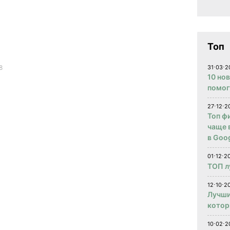
Топ
8
31⋅03⋅2
10 но
помог
27⋅12⋅2
Топ ф
чаще 
в Goog
01⋅12⋅2
ТОП л
12⋅10⋅20
Лучши
котор
10⋅02⋅2