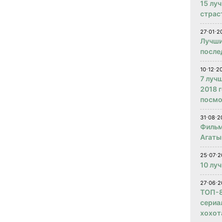
15 лу
страс
27⋅01⋅2
Лучши
после
10⋅12⋅2
7 луч
2018 
посмо
31⋅08⋅2
Фильм
Агаты
25⋅07⋅2
10 лу
27⋅06⋅2
ТОП-8
сериа
хохот