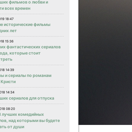
чших фильмов о любви и
ти всех времен
019 18:47
е исторические фильмы
дних лет
018 15:36
ших фантастических сериалов
года, которые стоит
треть
018 14:39
ы и сериалы по романам
 Кристи
018 14:34
чших сериалов для отпуска
018 08:20
 лучших комедийных
лов, над которыми вы будете
ать от души