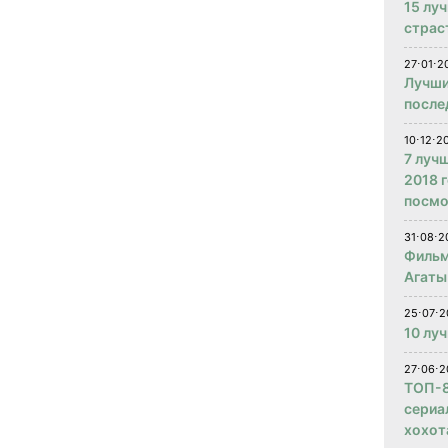
15 лу
страс
27⋅01⋅2
Лучши
после
10⋅12⋅2
7 луч
2018 
посмо
31⋅08⋅2
Фильм
Агаты
25⋅07⋅2
10 лу
27⋅06⋅2
ТОП-8
сериа
хохот