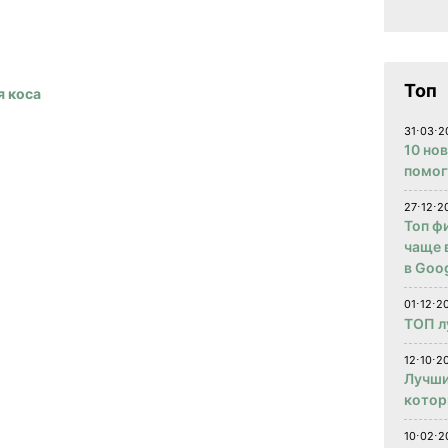
Топ
я коса
31⋅03⋅2
10 но
помог
27⋅12⋅2
Топ ф
чаще 
в Goog
01⋅12⋅2
ТОП л
12⋅10⋅20
Лучши
котор
10⋅02⋅2