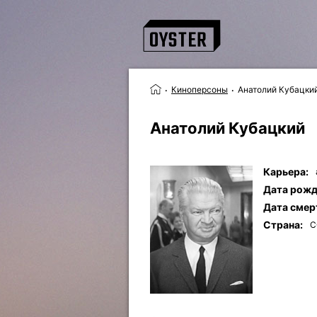
Киноперсоны
Анатолий Кубацки
Анатолий Кубацкий
Карьера:
Дата рожд
Дата смер
Страна:
С