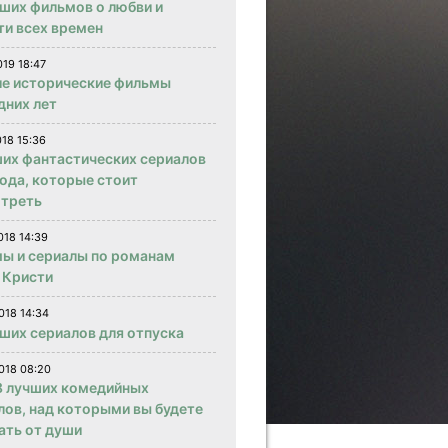
чших фильмов о любви и
ти всех времен
019 18:47
е исторические фильмы
дних лет
018 15:36
ших фантастических сериалов
года, которые стоит
треть
018 14:39
ы и сериалы по романам
 Кристи
018 14:34
чших сериалов для отпуска
018 08:20
 лучших комедийных
лов, над которыми вы будете
ать от души