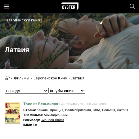
ЕВРОПЕЙСКОЕ КИНО
Латвия
Фильмы
Европейское Кино
Латвия
Трио из Бельвилля
Les triplettes de Belleville
2003
Страна:
Канада, Франция, Великобритания, США, Бельгия, Латвия
Tип фильма:
Анимационный
Режиссёр:
Сильвен Шомэ
IMDb:
7.8