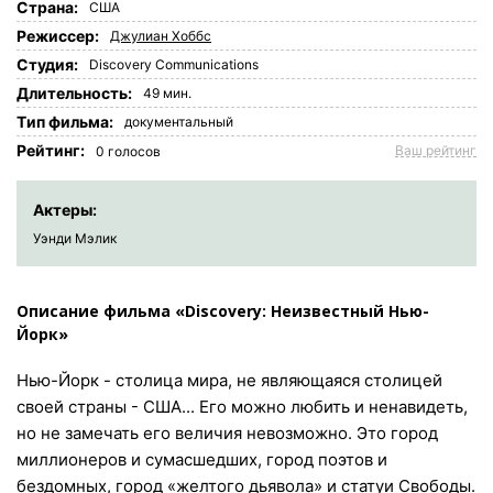
Страна:
США
Режиссер:
Джулиан Хоббс
Студия:
Discovery Communications
Длительность:
49 мин.
Tип фильма:
документальный
Рейтинг:
Ваш рейтинг
0
голосов
Актеры:
Уэнди Мэлик
Описание фильма «Discovery: Неизвестный Нью-
Йорк»
Нью-Йорк - столица мира, не являющаяся столицей
своей страны - США... Его можно любить и ненавидеть,
но не замечать его величия невозможно. Это город
миллионеров и сумасшедших, город поэтов и
бездомных, город «желтого дьявола» и статуи Свободы.