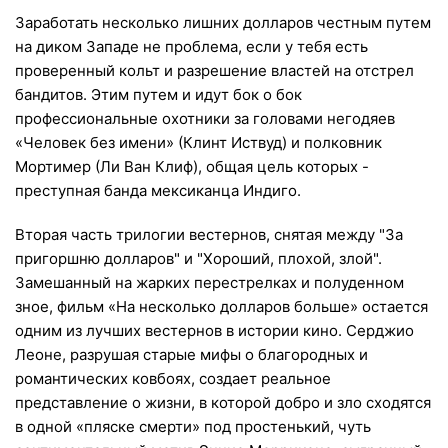
Заработать несколько лишних долларов честным путем
на диком Западе не проблема, если у тебя есть
проверенный кольт и разрешение властей на отстрел
бандитов. Этим путем и идут бок о бок
профессиональные охотники за головами негодяев
«Человек без имени» (Клинт Иствуд) и полковник
Мортимер (Ли Ван Клиф), общая цель которых -
преступная банда мексиканца Индиго.
Вторая часть трилогии вестернов, снятая между "За
пригоршню долларов" и "Хороший, плохой, злой".
Замешанный на жарких перестрелках и полуденном
зное, фильм «На несколько долларов больше» остается
одним из лучших вестернов в истории кино. Серджио
Леоне, разрушая старые мифы о благородных и
романтических ковбоях, создает реальное
представление о жизни, в которой добро и зло сходятся
в одной «пляске смерти» под простенький, чуть