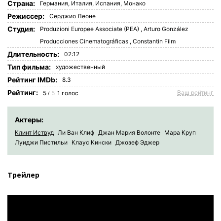
Страна:
Германия
,
Италия
,
Испания
,
Монако
Режиссер:
Серджио Леоне
Студия:
Produzioni Europee Associate (PEA)
,
Arturo González
Producciones Cinematográficas
,
Constantin Film
Длительность:
02:12
Tип фильма:
художественный
Рейтинг IMDb:
8.3
Рейтинг:
Ваш рейтинг
5
5
1
голос
/
Актеры:
Клинт Иствуд
Ли Ван Клиф
Джан Мария Волонте
Мара Круп
Луиджи Пистильи
Клаус Кински
Джозеф Эджер
Трейлер