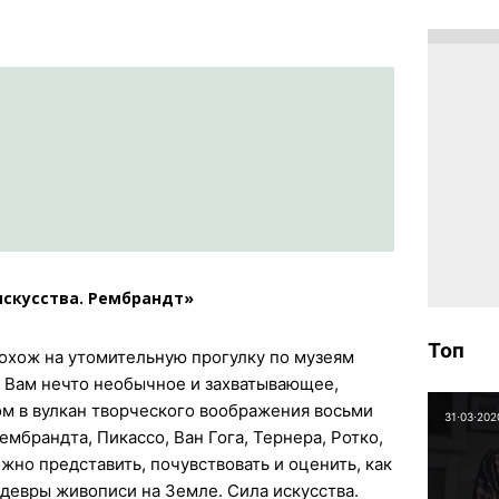
искусства. Рембрандт»
Топ
похож на утомительную прогулку по музеям
м Вам нечто необычное и захватывающее,
м в вулкан творческого воображения восьми
31⋅03⋅202
мбрандта, Пикассо, Ван Гога, Тернера, Ротко,
жно представить, почувствовать и оценить, как
девры живописи на Земле. Сила искусства.