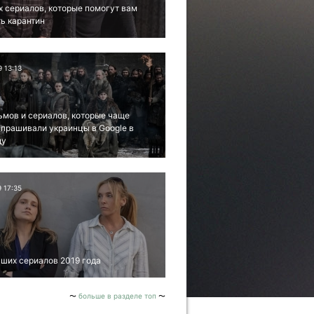
х сериалов, которые помогут вам
ь карантин
9 13:13
ьмов и сериалов, которые чаще
апрашивали украинцы в Google в
ду
9 17:35
ших сериалов 2019 года
больше в разделе топ