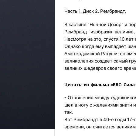
Часть 1. Диск 2. Рембрандт.
В картине "Ночной Дозор" и п
Рембрандт изобразил величие, 
Несмотря на это, спустя 10 лет
Однако когда ему выпадает шан
Амстердамской Ратуши, он вме
великолепия создает самый гру
великих шедевров своего врем
Цитаты из фильма «BBC: Сила
- Отношения между художником
шел в ногу с желаниями знати 
так.
Вот Рембрандт в 40-е годы 17-г
времени, он считается велики