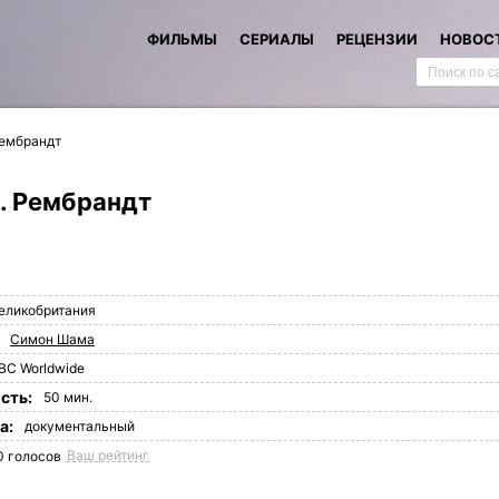
ФИЛЬМЫ
СЕРИАЛЫ
РЕЦЕНЗИИ
НОВОС
Рембрандт
. Рембрандт
еликобритания
Симон Шама
BC Worldwide
сть:
50 мин.
а:
документальный
Ваш рейтинг
0
голосов