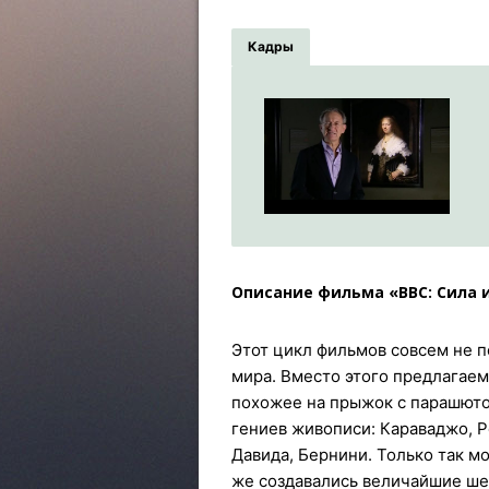
Кадры
Описание фильма «BBC: Сила 
Этот цикл фильмов совсем не 
мира. Вместо этого предлагае
похожее на прыжок с парашюто
гениев живописи: Караваджо, Ре
Давида, Бернини. Только так мо
же создавались величайшие ше