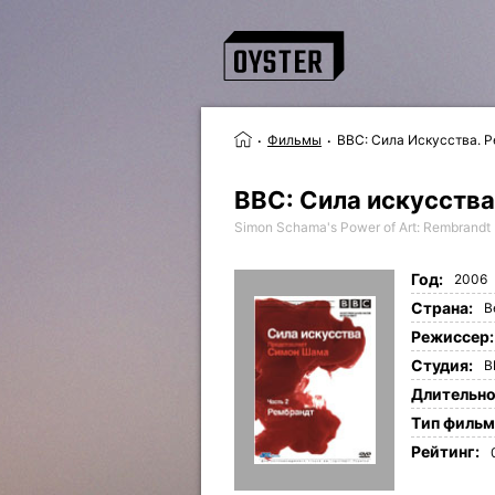
Фильмы
BBC: Сила Искусства. 
BBC: Сила искусства
Simon Schama's Power of Art: Rembrandt
Год:
2006
Страна:
В
Режиссер:
Студия:
B
Длительно
Tип фильм
Рейтинг: