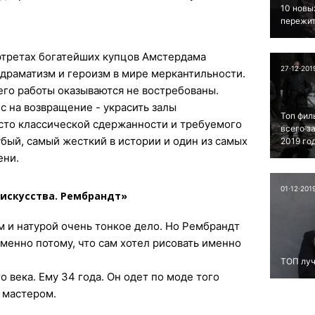
10 новы
пережит
ортретах богатейших купцов Амстердама
27⋅12⋅201
драматизм и героизм в мире меркантильности.
 его работы оказываются не востребованы.
с на возвращение - украсить залы
Топ фил
сто классической сдержанности и требуемого
всего з
бый, самый жесткий в истории и один из самых
2019 го
ени.
01⋅12⋅201
 искусства. Рембрандт»
 и натурой очень тонкое дело. Но Рембрандт
именно потому, что сам хотел рисовать именно
ТОП луч
о века. Ему 34 года. Он одет по моде того
м мастером.