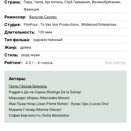
Страна:
Перу
,
Чили
,
Аргентина
,
США
Германия
,
Великобритания
,
Франция
Режиссер:
Вальтер Саллес
Студия:
FilmFour
,
Tu Vas Voir Productions
,
Wildwood Enterprises
Длительность:
130 мин.
Tип фильма:
художественный
Жанр:
драма
Стиль:
роуд-муви
Рейтинг:
Ваш рейтинг
4.3
5
4
голоса
/
Актеры:
Гаэль Гарсиа Берналь
Родриго Де ла Серна /Rodrigo De la Serna/
Мерседес Моран /Mercedes Moran/
Жан Пьер Ноэр /Jean Pierre Noher/
Лукас Оро /Lucas Oro/
Марина Глезер /Marina Glezer/
София Бертолотто /Sofia Bertolotto/