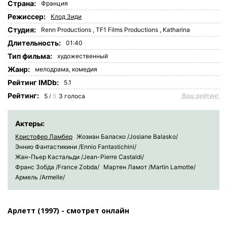
Страна:
Франция
Режиссер:
Клод Зиди
Студия:
Renn Productions
,
TF1 Films Productions
,
Katharina
Длительность:
01:40
Tип фильма:
художественный
Жанр:
мелодрама
,
комедия
Рейтинг IMDb:
5.1
Рейтинг:
Ваш рейтинг
5
5
3
голоса
/
Актеры:
Кристофер Ламбер
Жозиан Баласко /Josiane Balasko/
Эннио Фантастикини /Ennio Fantastichini/
Жан-Пьер Кастальди /Jean-Pierre Castaldi/
Франс Зобда /France Zobda/
Мартен Ламот /Martin Lamotte/
Армель /Armelle/
Арлетт (1997) - смотрет онлайн