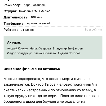
Режиссер:
Карен Оганесян
Студия:
Компания "MG Media"
Длительность:
100 мин.
Tип фильма:
художественный
Рейтинг:
Ваш рейтинг
0
голосов
Актеры:
Андрей Краско
Нелли Уварова
Владимир Епифанцев
Федор Бондарчук
Елена Яковлева
Андрей Соколов
Описание фильма «Я остаюсь»
Многие подозревают, что после смерти жизнь не
заканчивается. Доктор Тырса, человек практичный и
скептически настроенный по отношению ко всему, в
такую ерунду никогда не верил. Пока по вине неловко
брошенного шара для боулинга не оказался на