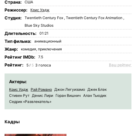
Страна:
США
Режиссер:
Крис Уэдж
Студия:
Twentieth Century Fox
,
Twentieth Century Fox Animation
,
Blue Sky Studios
Длительность:
01:21
Tип фильма:
анимационный
Жанр:
комедия
,
приключения
Рейтинг IMDb:
7.5
Рейтинг:
Ваш рейтинг
5
5
3
голоса
/
Актеры:
Крис Уэдж
Рэй Романо
Джон Легуизамо
Джек Блэк
Стивен Рут
Денис Лири
Горан Вишнич
Алан Тьюдик
Седрик «Развлекатель»
Кадры