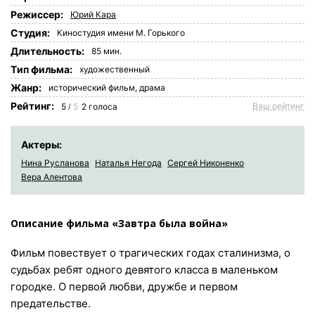
Режиссер:
Юрий Кара
Студия:
Киностудия имени М. Горького
Длительность:
85 мин.
Tип фильма:
художественный
Жанр:
исторический фильм
,
драма
Рейтинг:
Ваш рейтинг
5
5
2
голоса
/
Актеры:
Нина Русланова
Наталья Негода
Сергей Никоненко
Вера Алентова
Описание фильма «Завтра была война»
Фильм повествует о трагических годах сталинизма, о
судьбах ребят одного девятого класса в маленьком
городке. О первой любви, дружбе и первом
предательстве.