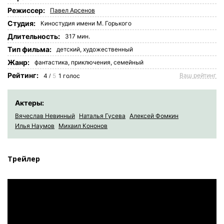
Режиссер:
Павел Арсенов
Студия:
Киностудия имени М. Горького
Длительность:
317 мин.
Tип фильма:
детский,
художественный
Жанр:
фантастика
,
приключения
,
семейный
Рейтинг:
Ваш рейтинг
4
5
1
голос
/
Актеры:
Вячеслав Невинный
Наталья Гусева
Алексей Фомкин
Илья Наумов
Михаил Кононов
Трейлер