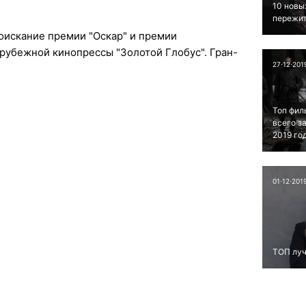
10 новы
пережит
оискание премии "Оскар" и премии
убежной кинопрессы "Золотой Глобус". Гран-
27⋅12⋅201
Топ фил
всего з
2019 го
01⋅12⋅201
ТОП луч