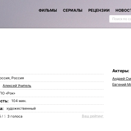
ФИЛЬМЫ
СЕРИАЛЫ
РЕЦЕНЗИИ
НОВОС
Актеры:
оссия
,
Россия
Андрей См
Евгений М
Алексей Учитель
ПО «Рок»
сть:
104 мин.
а:
художественный
Ваш рейтинг
5
5
3
голоса
/