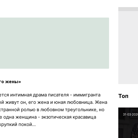
го жены»
ется интимная драма писателя - иммигранта
Топ
й живут он, его жена и юная любовница. Жена
странной ролью в любовном треугольнике, но
31⋅03⋅202
е одна женщина - экзотическая красавица
хрупкий покой...