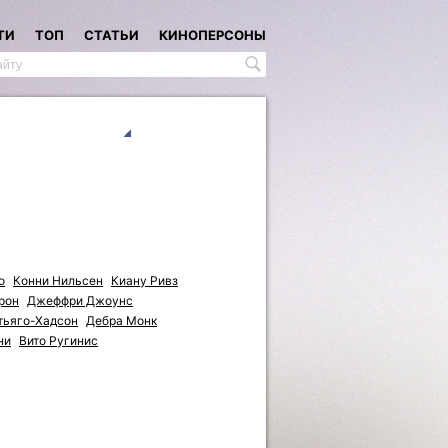
ТИ
ТОП
СТАТЬИ
КИНОПЕРСОНЫ
о
Конни Нильсен
Киану Ривз
рон
Джеффри Джоунс
тьяго-Хадсон
Дебра Монк
ни
Вито Ругинис