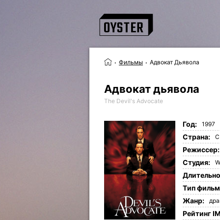
Фильмы
Адвокат Дьявола
Адвокат дьявола
The Devil's Advocate
Год:
1997
Страна:
С
Режиссер:
Студия:
W
Длительно
Tип фильм
Жанр:
др
Рейтинг I