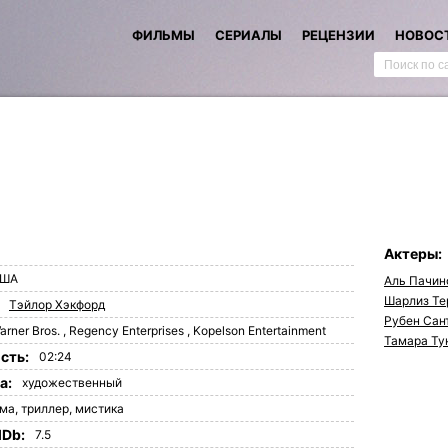
ФИЛЬМЫ
СЕРИАЛЫ
РЕЦЕНЗИИ
НОВОС
Актеры:
ША
Аль Пачин
Шарлиз Те
Тэйлор Хэкфорд
Рубен Сан
arner Bros.
,
Regency Enterprises
,
Kopelson Entertainment
Тамара Ту
сть:
02:24
а:
художественный
ама
,
триллер
,
мистика
MDb:
7.5