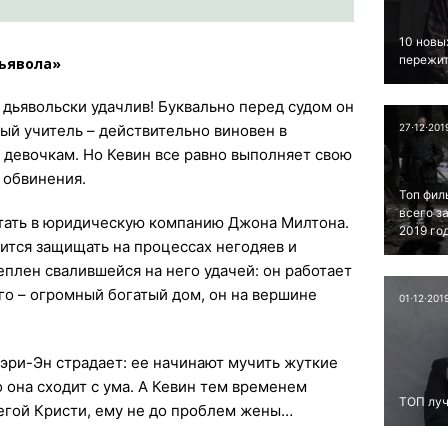
10 новы
пережит
ьявола»
дьявольски удачлив! Буквально перед судом он
ный учитель – действительно виновен в
27⋅12⋅201
 девочкам. Но Кевин все равно выполняет свою
 обвинения.
Топ фил
всего з
тать в юридическую компанию Джона Милтона.
2019 го
дится защищать на процессах негодяев и
плен свалившейся на него удачей: он работает
го – огромный богатый дом, он на вершине
01⋅12⋅201
эри-Эн страдает: ее начинают мучить жуткие
 она сходит с ума. А Кевин тем временем
ТОП луч
легой Кристи, ему не до проблем жены…