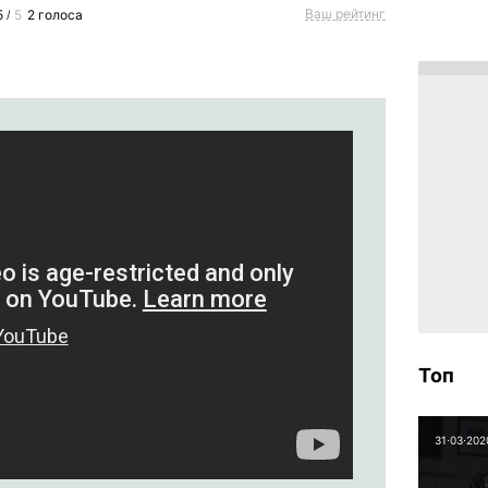
Ваш рейтинг
5
5
2
голоса
/
Топ
31⋅03⋅202