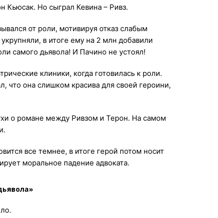
н Кьюсак. Но сыграл Кевина – Ривз.
зывался от роли, мотивируя отказ слабым
укрупняли, в итоге ему на 2 млн добавили
оли самого дьявола! И Пачино не устоял!
рические клиники, когда готовилась к роли.
, что она слишком красива для своей героини,
хи о романе между Ривзом и Терон. На самом
и.
вится все темнее, в итоге герой потом носит
ирует моральное падение адвоката.
дьявола»
ело.