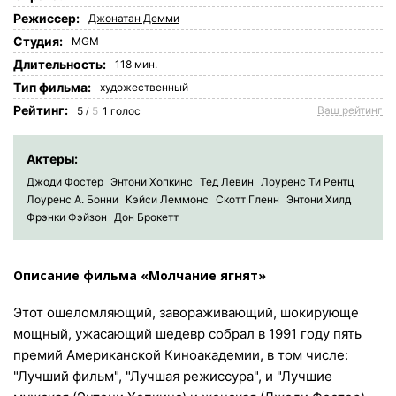
Режиссер:
Джонатан Демми
Студия:
MGM
Длительность:
118 мин.
Tип фильма:
художественный
Рейтинг:
Ваш рейтинг
5
5
1
голос
/
Актеры:
Джоди Фостер
Энтони Хопкинс
Тед Левин
Лоуренс Ти Рентц
Лоуренс А. Бонни
Кэйси Леммонс
Скотт Гленн
Энтони Хилд
Фрэнки Фэйзон
Дон Брокетт
Описание фильма «Молчание ягнят»
Этот ошеломляющий, завораживающий, шокирующе
мощный, ужасающий шедевр собрал в 1991 году пять
премий Американской Киноакадемии, в том числе:
"Лучший фильм", "Лучшая режиссура", и "Лучшие