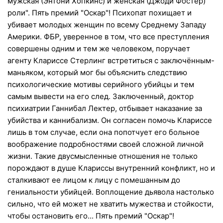
мужская (Энтони Хопкинс) и женская (Джоди Фостер)
роли". Пять премий "Оскар"! Психопат похищает и
убивает молодых женщин по всему Среднему Западу
Америки. ФБР, уверенное в том, что все преступления
совершены одним и тем же человеком, поручает
агенту Клариссе Стерлинг встретиться с заключённым-
маньяком, который мог бы объяснить следствию
психологические мотивы серийного убийцы и тем
самым вывести на его след. Заключенный, доктор
психиатрии Ганнибал Лектер, отбывает наказание за
убийства и каннибализм. Он согласен помочь Клариссе
лишь в том случае, если она попотчует его больное
воображение подробностями своей сложной личной
жизни. Такие двусмысленные отношения не только
порождают в душе Клариссы внутренний конфликт, но и
сталкивают ее лицом к лицу с помешанным до
гениальности убийцей. Воплощение дьявола настолько
сильно, что ей может не хватить мужества и стойкости,
чтобы остановить его... Пять премий "Оскар"!