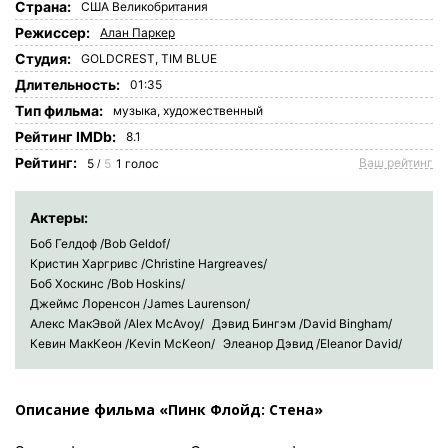
Страна:
США
Великобритания
Режиссер:
Алан Паркер
Студия:
GOLDCREST, TIM BLUE
Длительность:
01:35
Tип фильма:
музыка,
художественный
Рейтинг IMDb:
8.1
Рейтинг:
Ваш рейтинг
5
5
1
голос
/
Актеры:
Боб Гелдоф /Bob Geldof/
Кристин Харгривс /Christine Hargreaves/
Боб Хоскинс /Bob Hoskins/
Джеймс Лоренсон /James Laurenson/
Алекс МакЭвой /Alex McAvoy/
Дэвид Бингэм /David Bingham/
Кевин МакКеон /Kevin McKeon/
Элеанор Дэвид /Eleanor David/
Описание фильма «Пинк Флойд: Стена»