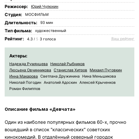
Режиссер:
Юрий Чулюкин
Студия:
МОСФИЛЬМ
Длительность:
93 мин
Tип фильма:
художественный
Рейтинг:
Ваш рейтинг
4.3
5
3
голоса
/
Актеры:
Надежда Румянцева
Николай Рыбников
Люсьена Овчинникова
Станислав Хитров
Михаил Пуговкин
Инна Макарова
Светлана Дружинина
Нина Меньшикова
Николай Погодин
Анатолий Адоскин
Алексей Крыченков
Роман Филиппов
Описание фильма «Девчата»
Один из наиболее популярных фильмов 60-х, прочно
вошедший в список "классических" советских
кинокомедий. В отдалённый северный городок